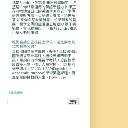
我是Sandra，客製化雅思教學顧問。 希
望建立你終身適用的英語學習力 如果正
在尋找適合自己的英語學習方式、準備
語言證照考試、英語進步有限、急需解
答 如果你希望考過雅思，並學到考試需
要、留學必備的靈活雅思解題力 請不要
猶豫，與我聯絡🙋 一、關於Sandra雅思
小魔女老師風格
乾脆直接出國唸語言學校，還是要考到
雅思標準分數?
直接出國唸語言學校，好嗎? 直接選擇出
國唸語言學校真好，語校要求門檻不
高，無須費力準備留學考試，念語校等
於直接入學，很少人被當掉，可以提前
適應環境，又可以上EAP(English for
Academic Purpose)學術英語課程，簡
直是無縫接軌的人生，How nice!
搜尋此網誌