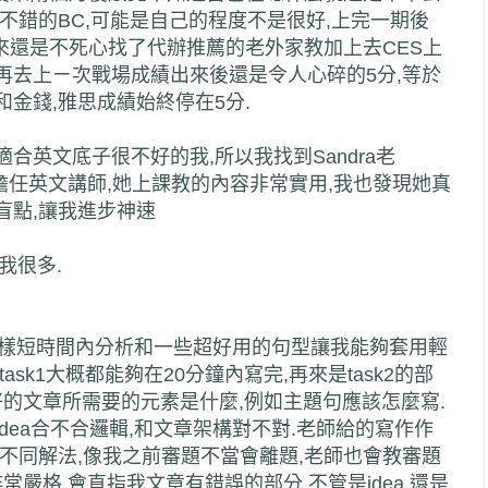
不錯的BC,可能是自己的程度不是很好,上完一期後
來還是不死心找了代辦推薦的老外家教加上去CES上
再去上ㄧ次戰場成績出來後還是令人心碎的5分,等於
金錢,雅思成績始終停在5分.
合英文底子很不好的我,所以我找到Sandra老
業等擔任英文講師,她上課教的內容非常實用,我也發現她真
盲點,讓我進步神速
助我很多.
教我怎樣短時間內分析和一些超好用的句型讓我能夠套用輕
sk1大概都能夠在20分鐘內寫完,再來是task2的部
篇好的文章所需要的元素是什麼,例如主題句應該怎麼寫.
dea合不合邏輯,和文章架構對不對.老師給的寫作作
不同解法,像我之前審題不當會離題,老師也會教審題
非常嚴格,會直指我文章有錯誤的部分,不管是idea,還是