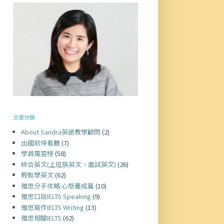
文章分類
About Sandra英語教學顧問
(2)
出國前停看聽
(7)
學員風雲榜
(58)
綜合英文(上班族英文，面試英文)
(26)
輕鬆學英文
(62)
雅思分手攻略:心態養成篇
(10)
雅思口說IELTS Speaking
(9)
雅思寫作IELTS Writing
(13)
雅思相關IELTS
(62)