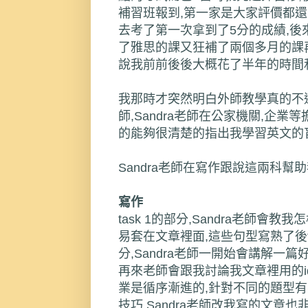
補習班報到,第一家是大家評價都還
去考了第一次拿到了5分的成績,後
了雅思的課又狂補了兩個多月的課
說我前前後後大概花了半年的時間和
我那時才突然明白外師教學真的不適
師,Sandra老師在公家機關,企
的能夠很清楚的指出我學習英文的
Sandra老師在寫作跟說這兩科幫
寫作
task
1的部分,Sandra老師會
易套在文章裡面,這些句型寫熟了後ta
分,Sandra老師一開始會講解一
再來老師會跟我討論我文章裡用的i
業是循序漸進的,針對不同的題型有
技巧,Sandra老師改我寫的文章也