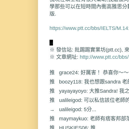
學那些可以在短時間內衝高雅思分
版.
https://www.ptt.cc/bbs/IELTS/M.1
※ 文章網址: 
http://www.ptt.cc/b
推 
grace24
: 好厲害！ 恭喜你～～
推 
boozy118
: 我也想跟sandra 
推 
yayayayoyo
: 大推Sandra! 
推 
ualileigod
: 可以私信該位老
→ 
ualileigod
: 5分...
推 
maymaykuo
: 老師有痞客邦部落
推 
HUSKIES06
: 推