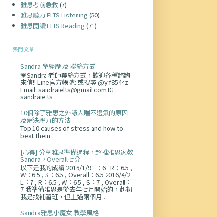
雅思考前急救
(7)
雅思聽力IELTS Listening
(50)
雅思閱讀IELTS Reading
(71)
熱門文章
Sandra 學經歷 及 聯絡方式
💗Sandra 老師聯絡方式，歡迎各種諮詢
來信!! Line官方帳號: 或搜尋 @yjf8544z
Email: sandraielts@gmail.com IG :
sandraielts
10個除了雅思之外讓人喘不過氣的原因
及解決壓力的方法
Top 10 causes of stress and how to
beat them
[心得] 分享雅思準備過程，超推雅思家教
Sandra，Overall七分
以下是我的成績 2016/1/9 L：6 , R：6.5 ,
W：6.5 , S：6.5 , Overall：6.5 2016/4/2
L：7 , R：6.5 , W：6.5 , S：7 , Overall：
7 我準備雅思是從去年七月開始的，起初
我是找補習班，但上過兩個月...
Sandra雅思小魔女 教學風格