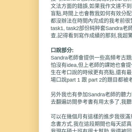
文法方面的錯誤,如果我作文達不到
盲點,時間上也會教我如何有效分配
都沒辦法在時間內完成的我考前很緊張
task1, task2部份純粹套San
查,記得看到寫作成績的那刻,我超驚
口說部分:
Sandra老師會提供一些高頻考古
怕沒有idea,但上老師的課她也會
生在考口說的時候更有亮點,還有
場口說part 1 跟 part 2的題目都
另外我也有參加Sandra老師的聽
去翻遍訪間參考書有用太多了,我聽
可以在幾個月有這樣的進步我很滿意,
念書方式,我在這段期間也每天認真
我現在碩士班有很大幫助,我還被同