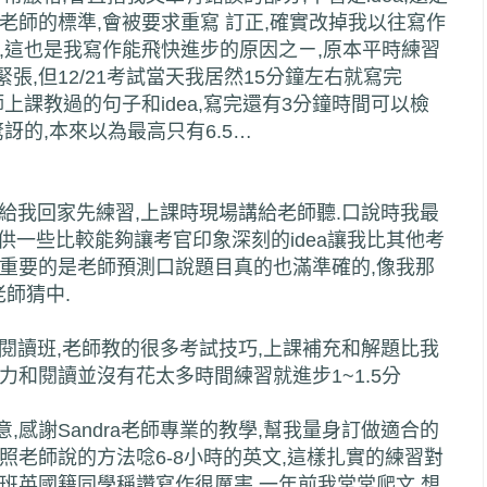
老師的標準,會被要求重寫 訂正,確實改掉我以往寫作
,這也是我寫作能飛快進步的原因之ㄧ,原本平時練習
,但12/21考試當天我居然15分鐘左右就寫完
dra老師上課教過的句子和idea,寫完還有3分鐘時間可以檢
訝的,本來以為最高只有6.5…
題給我回家先練習,上課時現場講給老師聽.口說時我最
提供一些比較能夠讓考官印象深刻的idea讓我比其他考
最重要的是老師預測口說題目真的也滿準確的,像我那
被老師猜中.
力閱讀班,老師教的很多考試技巧,上課補充和解題比我
力和閱讀並沒有花太多時間練習就進步1~1.5分
感謝Sandra老師專業的教學,幫我量身訂做適合的
照老師說的方法唸6-8小時的英文,這樣扎實的練習對
班英國籍同學稱讚寫作很厲害,一年前我常常爬文,想