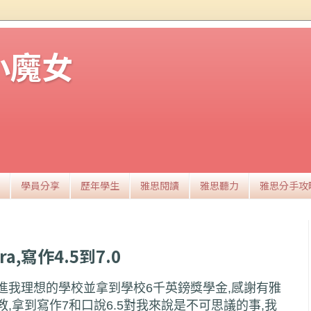
思小魔女
學員分享
歷年學生
雅思閱讀
雅思聽力
雅思分手攻
a,寫作4.5到7.0
進我理想的學校並拿到學校6千英鎊獎學金,感謝有雅
,拿到寫作7和口說6.5對我來說是不可思議的事,我