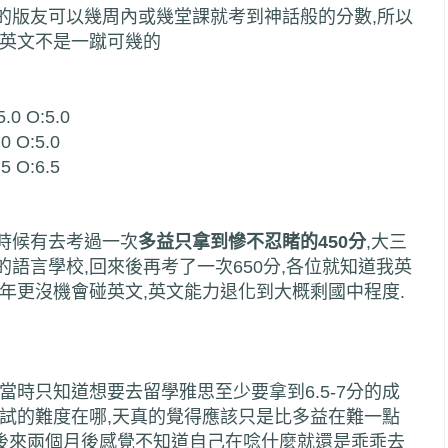
的版友可以幾周內或幾堂課就考到神話般的分數,所以
念英文不是一蹴可幾的
5.0 O:5.0
.0 O:5.0
.5 O:6.5
時候有去考過一次
多益只拿到慘不忍睹的450分
,大三
語言學校,回來後再考了一次650分,各位就知道我英
年更沒機會碰英文,英文能力退化到大概剩國中程度.
當時只知道想要去留學雅思至少要拿到6.5-7分的成
考試的難度在哪,天真的覺得應該只是比多益在難一點
,後來兩個月後感覺不知道自己在唸什麼就還是乖乖去